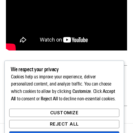
We respect your privacy
←
12 m² akciótér – közösségi hímzés Szabó
Cookies help us improve your experience, deliver
Eszter Ágnessel
personalized content, and analyze traffic. You can choose
Customize
Accept
which cookies to allow by clicking
. Click
→
Interjú Maja és Reuben Fowkes-szal
All
Reject All
to consent or
to decline non-essential cookies.
CUSTOMIZE
REJECT ALL