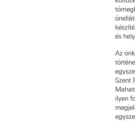
költöz
tömegk
önellá
készít
és hely
Az önk
történ
egysze
Szent 
Mahatm
ilyen 
megjel
egysze