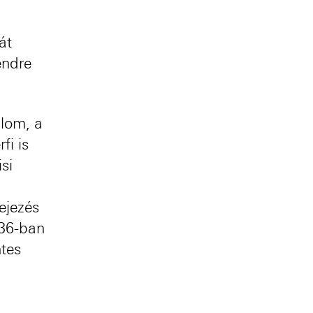
át
endre
.
lom, a
fi is
si
ejezés
936-ban
ntes