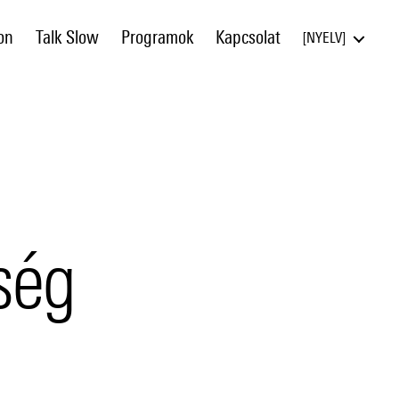
on
Talk Slow
Programok
Kapcsolat
NYELV
ség
éntes