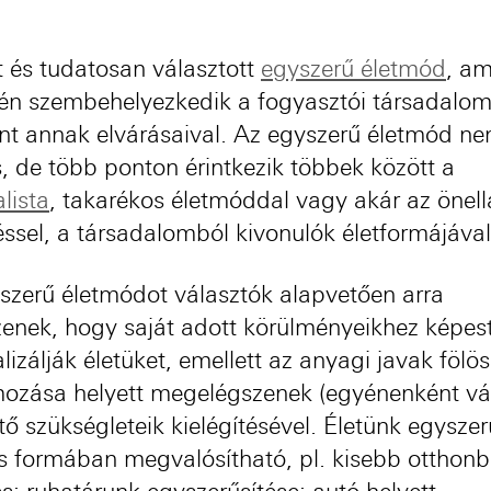
egy
bej
 és tudatosan választott
egyszerű életmód
, am
én szembehelyezkedik a fogyasztói társadalo
nt annak elvárásaival. Az egyszerű életmód n
, de több ponton érintkezik többek között a
lista
, takarékos életmóddal vagy akár az önell
éssel, a társadalomból kivonulók életformájával
szerű életmódot választók alapvetően arra
zenek, hogy saját adott körülményeikhez képes
lizálják életüket, emellett az anyagi javak fölö
mozása helyett megelégszenek (egyénenként vá
tő szükségleteik kielégítésével. Életünk egyszer
 formában megvalósítható, pl. kisebb otthon