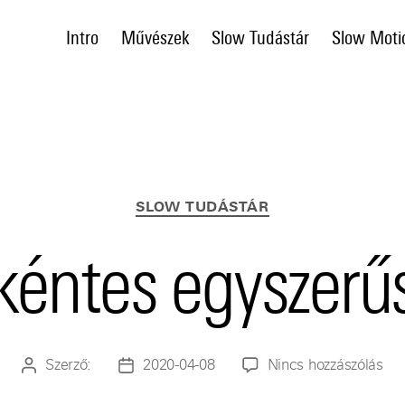
Intro
Művészek
Slow Tudástár
Slow Moti
Kategóriák
SLOW TUDÁSTÁR
kéntes egyszerű
a(z)
Szerző:
2020-04-08
Nincs hozzászólás
Bejegyzés
Bejegyzés
önk
szerzője
dátuma