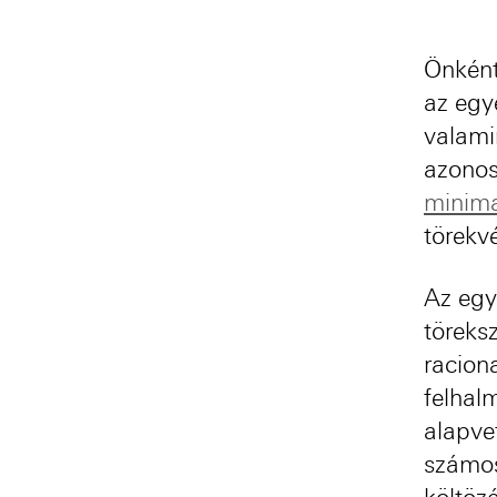
Önként
az egy
valami
azonos
minima
törekv
Az egy
töreks
raciona
felhal
alapve
számos