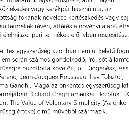
és; ruhatárunk egyszerűsítése; autó helyett
özlekedés vagy kerékpár használata; az
tottság fokának növelése kertészkedés vagy saj
ésű termékek révén; áttérés a növényi alapú étr
i élelmiszeripari termékek előnyben részesítése
éntes egyszerűség azonban nem új keletű foga
elem során számos gondolkodó, író, sőt államfér
rűségre buzdította követőit, pl. Diogenész, Assi
Ferenc, Jean-Jacques Rousseau, Lev Tolsztoj,
a Gandhi. Maga az önkéntes egyszerűség kif
formájában
Richard Gregg
amerikai filozófus 1
ent The Value of Voluntary Simplicity (Az önké
rűség értéke) című művéből származik.