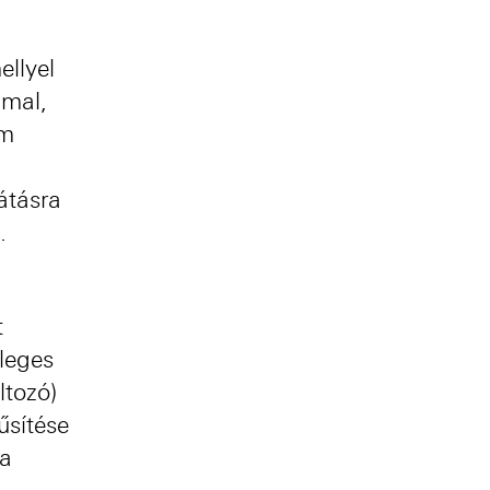
szerűség
egyzéshez
ellyel
mmal,
em
átásra
.
t
sleges
ltozó)
űsítése
ba