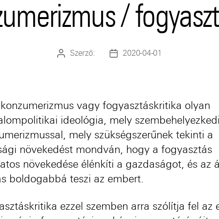
umerizmus / fogyaszt
Szerző:
2020-04-01
Bejegyzés
Bejegyzés
szerzője
dátuma
ikonzumerizmus vagy fogyasztáskritika olyan
alompolitikai ideológia, mely szembehelyezked
umerizmussal, mely szükségszerűnek tekinti a
ági növekedést mondván, hogy a fogyasztás
atos növekedése élénkíti a gazdaságot, és az 
ás boldogabbá teszi az embert.
sztáskritika ezzel szemben arra szólítja fel az 