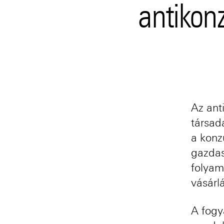
antikonz
Az ant
társad
a konz
gazdas
folyam
vásárl
A fogya