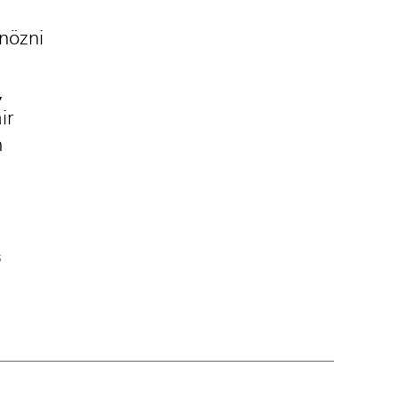
önözni
,
ir
n
s