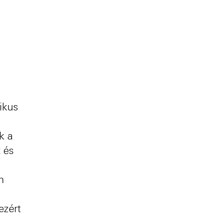
kus
yasztás
egyzéshez
ikus
k a
 és
n
ezért