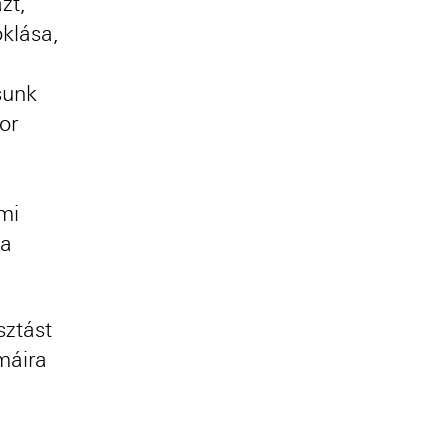
zt,
oklása,
sunk
or
mi
sa
ztást
máira