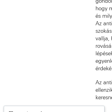
gondol
hogy m
és mil
Az ant
szokás
vallja
rovásá
lépése
egyenl
érdeké
Az ant
ellenz
keresn