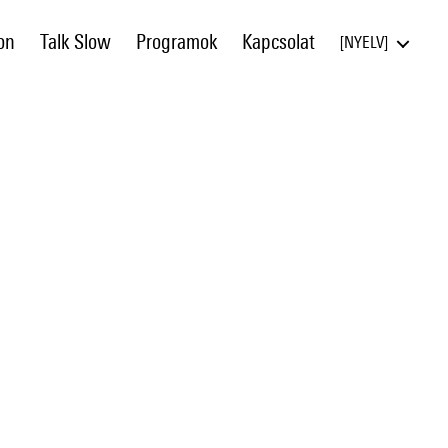
on
Talk Slow
Programok
Kapcsolat
NYELV