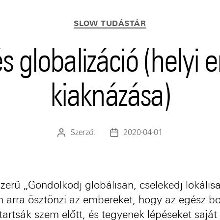
Kategóriák
SLOW TUDÁSTÁR
és globalizáció (helyi 
kiaknázása)
Szerző:
2020-04-01
Bejegyzés
Bejegyzés
szerzője
dátuma
zerű „Gondolkodj globálisan, cselekedj lokális
n arra ösztönzi az embereket, hogy az egész b
 tartsák szem előtt, és tegyenek lépéseket saját