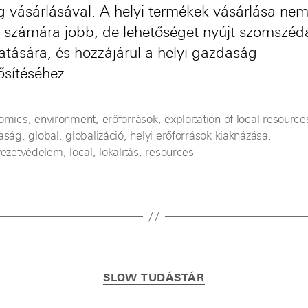
g vásárlásával. A helyi termékek vásárlása ne
 számára jobb, de lehetőséget nyújt szomszéd
tására, és hozzájárul a helyi gazdaság
sítéséhez.
omics
,
environment
,
erőforrások
,
exploitation of local resource
aság
,
global
,
globalizáció
,
helyi erőforrások kiaknázása
,
yezetvédelem
,
local
,
lokalitás
,
resources
Kategóriák
SLOW TUDÁSTÁR