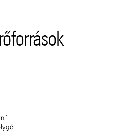
erőforrások
an”
olygó