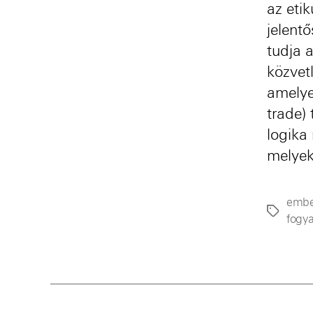
az eti
jelent
tudja 
közvet
amelye
trade)
logika 
melyek
embe
Címkék
fogya