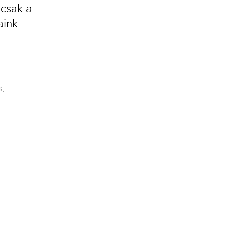
mcsak a
aink
s
,