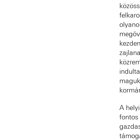
közöss
felkar
olyanok
megóvá
kezdem
zajlan
közrem
indulta
maguka
kormán
A helyi
fontos
gazdas
támoga