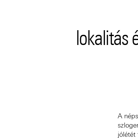
lokalitás 
A néps
szloge
jólétét