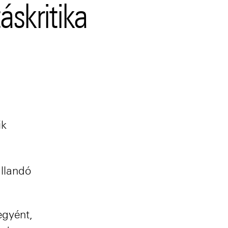
áskritika
ik
állandó
egyént,