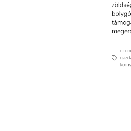
zöldsé
bolygó
támoga
megerő
econ
gazd
Címkék
körn