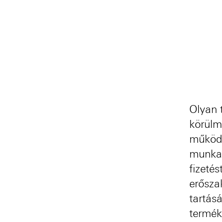
Olyan 
körülm
működő
munkav
fizetés
erősza
tartás
termék