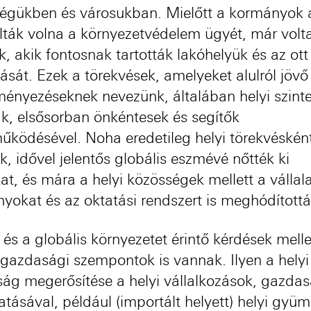
égükben és városukban. Mielőtt a kormányok 
olták volna a környezetvédelem ügyét, már volt
, akik fontosnak tartották lakóhelyük és az ott
sát. Ezek a törekvések, amelyeket alulról jövő
ényezéseknek nevezünk, általában helyi szint
ak, elsősorban önkéntesek és segítők
űködésével. Noha eredetileg helyi törekvéskén
k, idővel jelentős globális eszmévé nőtték ki
t, és mára a helyi közösségek mellett a vállala
yokat és az oktatási rendszert is meghódítottá
 és a globális környezetet érintő kérdések melle
 gazdasági szempontok is vannak. Ilyen a helyi
ág megerősítése a helyi vállalkozások, gazda
tásával, például (importált helyett) helyi gyüm