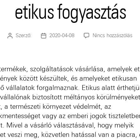
etikus fogyasztás
a(z)
Szerző:
2020-04-08
Nincs hozzászólás
Bejegyzés
Bejegyzés
eti
szerzője
dátuma
fog
bej
termékek, szolgáltatások vásárlása, amelyek et
ények között készültek
,
és
amelyeket
etikusan
 vállalatok forgalmaznak. Etikus alatt érthetjü
állalónak biztosított méltányos körülményeket
t, a természeti környezet védelmét, az
kmentességet vagy az emberi jogok tiszteletbe
át. Mivel a vásárló választásával, hogy melyik
et veszi meg, közvetlen hatással van a piacra, 