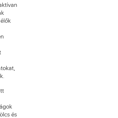
aktívan
ak
 élők
en
t
tokat,
k.
tt
ságok
ölcs és