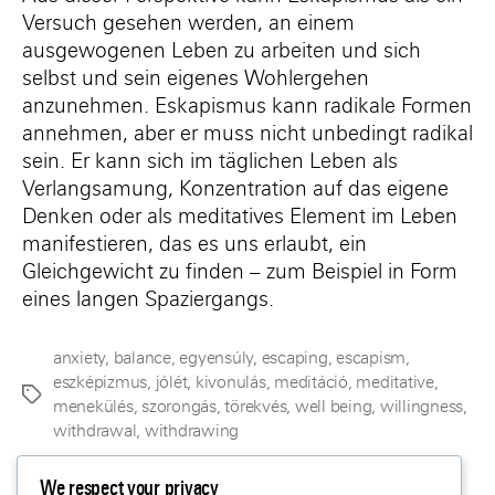
Versuch gesehen werden, an einem
ausgewogenen Leben zu arbeiten und sich
selbst und sein eigenes Wohlergehen
anzunehmen. Eskapismus kann radikale Formen
annehmen, aber er muss nicht unbedingt radikal
sein. Er kann sich im täglichen Leben als
Verlangsamung, Konzentration auf das eigene
Denken oder als meditatives Element im Leben
manifestieren, das es uns erlaubt, ein
Gleichgewicht zu finden – zum Beispiel in Form
eines langen Spaziergangs.
anxiety
,
balance
,
egyensúly
,
escaping
,
escapism
,
eszképizmus
,
jólét
,
kivonulás
,
meditáció
,
meditative
,
Schlagwörter
menekülés
,
szorongás
,
törekvés
,
well being
,
willingness
,
withdrawal
,
withdrawing
We respect your privacy