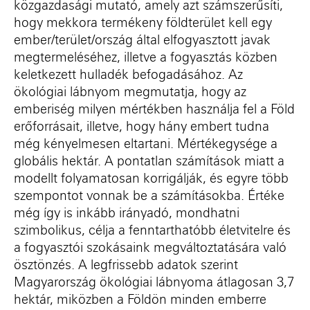
közgazdasági mutató, amely azt számszerűsíti,
hogy mekkora termékeny földterület kell egy
ember/terület/ország által elfogyasztott javak
megtermeléséhez, illetve a fogyasztás közben
keletkezett hulladék befogadásához. Az
ökológiai lábnyom megmutatja, hogy az
emberiség milyen mértékben használja fel a Föld
erőforrásait, illetve, hogy hány embert tudna
még kényelmesen eltartani. Mértékegysége a
globális hektár. A pontatlan számítások miatt a
modellt folyamatosan korrigálják, és egyre több
szempontot vonnak be a számításokba. Értéke
még így is inkább irányadó, mondhatni
szimbolikus, célja a fenntarthatóbb életvitelre és
a fogyasztói szokásaink megváltoztatására való
ösztönzés. A legfrissebb adatok szerint
Magyarország ökológiai lábnyoma átlagosan 3,7
hektár, miközben a Földön minden emberre