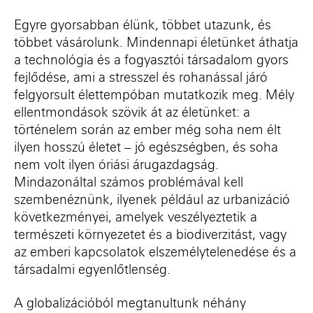
Egyre g
yorsabba
n élünk, többet utazunk, és
többet vásárolunk. Mindennapi életünket áthatja
a technológia és a fogyasztói társadalom gyors
fejlődése, ami a stresszel és rohanással járó
felgyorsult élettempóban mutatkozik meg. Mély
ellentmondások szövik át az életünket: a
történelem során az ember még soha nem élt
ilyen hosszú életet – jó egészségben, és soha
nem volt ilyen óriási árugazdagság.
Mindazonáltal számos problémával kell
szembenéznünk, ilyenek például az urbanizáció
következményei, amelyek veszélyeztetik a
természeti környezetet és a biodiverzitást, vagy
az emberi kapcsolatok elszemélytelenedése és a
társadalmi egyenlőtlenség.
A globalizációból megtanultunk néhány