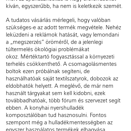
kíván, egyszerűbb, ha nem is keletkezik szemét.
A tudatos vásárlás mérlegeli, hogy valóban
szükséges-e az adott termék megvétele. Nehéz
leküzdeni a reklámok hatását, vagy lemondani
a
„
megszerzés” öröméről, de a jelenlegi
túltermelés ökológiai problémákat
okoz
.
M
értéktartó fogyasztással a környezeti
terhelés csökkenthető. A csomagolásmentes
boltok ezen próbálnak segíteni, de
használhatóak saját textilszatyrok, dobozok az
eldobhatók helyett. A meglévő, de már nem
használt tárgyakat sem kell kidobni, ezek
továbbadhatóak, több fórum és szervezet segít
ebben. A konyhai nyershulladék
komposztálóban tud hasznosulni. Fontos
szempont még a hulladékmentességben az
egyszer használatos termékek elhagyása,