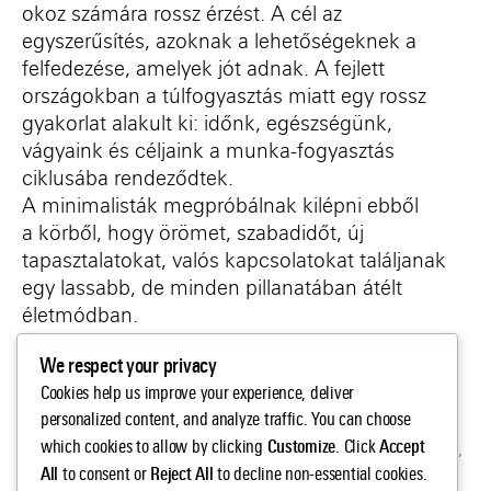
okoz számára rossz érzést. A cél az
egyszerűsítés, azoknak
a
lehetőségeknek a
felfedezése, amelyek jót adnak. A fejlett
országokban a túlfogyasztás miatt egy rossz
gyakorlat alakult ki
:
időnk, egészségünk,
vágyaink és céljaink a munka-fogyasztás
ciklusába rendeződtek.
A
minimalisták
megpróbálnak kilépni e
bből
a
körből, hogy örömet, szabadidőt, új
tapasztalatokat, valós kapcsolatokat találjanak
egy lassabb, de minden pillanatában átélt
életmódban.
We respect your privacy
Cookies help us improve your experience, deliver
personalized content, and analyze traffic. You can choose
anti-consumerism
,
antikonzumerizmus
,
awareness
,
Customize
Accept
which cookies to allow by clicking
. Click
critique of consumerism
,
fogyasztáskritika
,
mindfulness
,
Címkék
All
Reject All
önkéntes egyszerűség
to consent or
to decline non-essential cookies.
,
pazarlás
,
tudatosság
,
voluntary