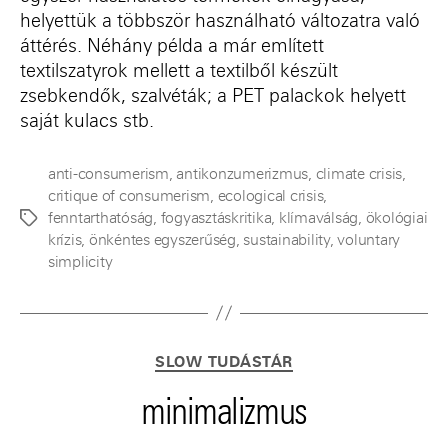
helyettük a többször használható változatra való
áttérés. Néhány példa a már említett
textilszatyrok mellett a textilből készült
zsebkendők, szalvéták; a PET palackok helyett
saját kulacs stb.
anti-consumerism
,
antikonzumerizmus
,
climate crisis
,
critique of consumerism
,
ecological crisis
,
fenntarthatóság
,
fogyasztáskritika
,
klímaválság
,
ökológiai
Címkék
krízis
,
önkéntes egyszerűség
,
sustainability
,
voluntary
simplicity
Kategóriák
SLOW TUDÁSTÁR
minimalizmus