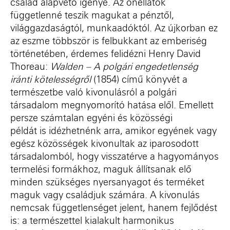
család alapvető igénye. Az önellátók
függetlenné teszik magukat a pénztől,
világgazdaságtól, munkaadóktól. Az újkorban ez
az eszme többször is felbukkant az emberiség
történetében, érdemes felidézni Henry David
Thoreau
:
Walden
–
A polgári engedetlenség
iránti kötelességről
(1854) című könyvét a
természetbe
való kivonulásról
a polgári
társadalom megnyomorító hatása elől
.
Emellett
persze
számtalan egyéni és közösségi
péld
át
is
idézhet
nénk arra
, amikor egyének vagy
egész közösségek kivonultak az iparosodott
társadalomból, hogy visszatérve a hagyományos
termelési formákhoz, maguk állítsanak elő
minden szükséges nyersanyagot és terméket
maguk vagy családjuk számára. A kivonulás
nemcsak függetlenséget jelent, hanem fejlődést
is:
a
természettel kialakult harmonikus