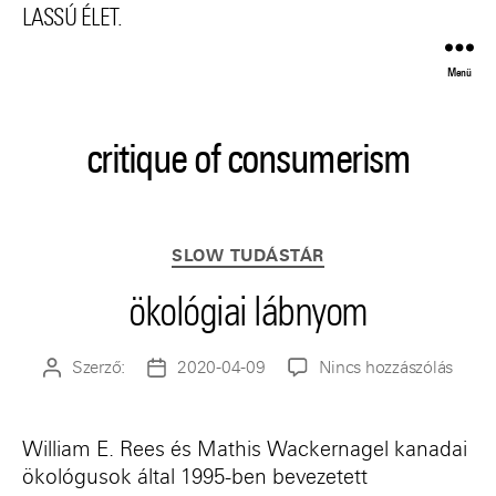
LASSÚ ÉLET.
Menü
critique of consumerism
Kategóriák
SLOW TUDÁSTÁR
ökológiai lábnyom
a(z)
Szerző:
2020-04-09
Nincs hozzászólás
Bejegyzés
Bejegyzés
ökoló
szerzője
dátuma
lábn
bejeg
William E. Rees és Mathis Wackernagel kanadai
ökológusok által 1995-ben bevezetett