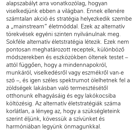
alapszabályt arra vonatkozólag, hogyan
viselkedjünk ebben a világban. Ennek ellenére
számtalan akció és stratégia helyezkedik szembe
a „mainstream” életmóddal. Ezek az alternatív
törekvések egyéni szinten nyilvánulnak meg.
Sokféle alternatív életstratégia létezik. Ezek nem
pontosan meghatározott receptek, különböző
módszerekben és eszközökben öltenek testet –
attól függően, hogy a mindennapokról,
munkáról, viselkedésről vagy eszmékről van-e
szó –, és igen széles spektrumot ölelhetnek fel a
zöldségek lakásban való termesztésétől
otthonunk elhagyásáig és egy lakókocsiba
költözésig. Az alternatív életstratégiák száma
korlátlan, a lényeg az, hogy a szükségleteink
szerint éljünk, kövessük a szívünket és
harmóniában legyünk önmagunkkal.