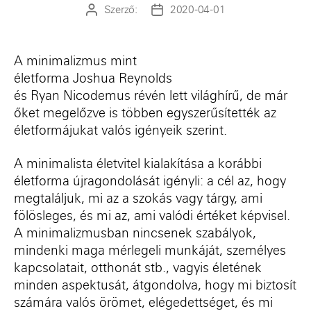
Szerző:
2020-04-01
Bejegyzés
Bejegyzés
szerzője
dátuma
A
minimalizmus
mint
életforma
Joshua
Reynolds
és
Ryan
Nicodemus
révén lett világhírű, de már
őket megelőzve is többen egyszerűsítették az
életformájukat valós igényeik szerint.
A
minimalista
életvitel kialakítása a korábbi
életforma újragondolását igényli
:
a cél az, hogy
megtaláljuk, mi az a szokás vagy tárgy, ami
fölösleges
,
és mi az, ami valódi értéket képvisel.
A minimalizmusban nincsenek szabályok,
mindenki maga mérlegeli munkáját, személyes
kapcsolatait, otthonát stb., vagyis életének
minden aspektusát, átgondolva, hogy mi biztosít
számára valós örömet, elégedettséget
,
és mi