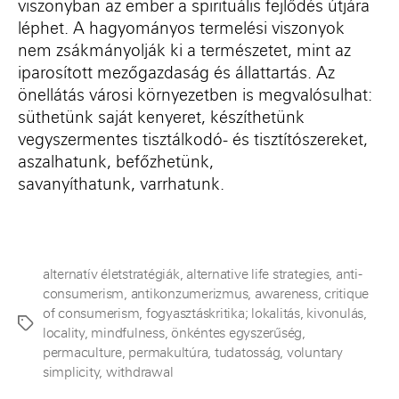
viszonyban az ember a spirituális fejlődés útjára
léphet. A hagyományos termelési viszonyok
nem zsákmányolják ki a természetet
,
mint az
iparosított mezőgazdaság és állattartás. Az
önellátás városi környezetben is megvalósulhat:
süthetünk saját kenyeret, készíthetünk
vegyszermentes tisztálkodó- és tisztítószereket,
aszalhatunk, befőzhetünk,
savanyíthatunk
,
varrhatunk.
alternatív életstratégiák
,
alternative life strategies
,
anti-
consumerism
,
antikonzumerizmus
,
awareness
,
critique
of consumerism
,
fogyasztáskritika; lokalitás
,
kivonulás
,
Címkék
locality
,
mindfulness
,
önkéntes egyszerűség
,
permaculture
,
permakultúra
,
tudatosság
,
voluntary
simplicity
,
withdrawal