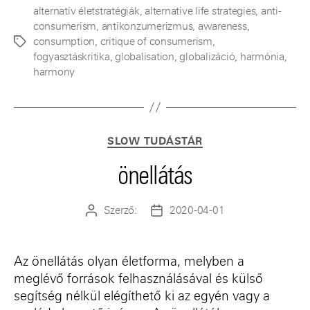
alternatív életstratégiák
,
alternative life strategies
,
anti-
consumerism
,
antikonzumerizmus
,
awareness
,
consumption
,
critique of consumerism
,
Címkék
fogyasztáskritika
,
globalisation
,
globalizáció
,
harmónia
,
harmony
Kategóriák
SLOW TUDÁSTÁR
önellátás
Szerző:
2020-04-01
Bejegyzés
Bejegyzés
szerzője
dátuma
Az önellátás olyan életforma, melyben a
meglévő források felhasználásával és külső
segítség nélkül elégíthető ki az egyén vagy a