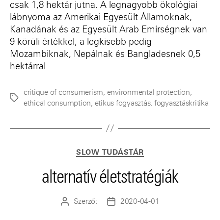
csak 1,8 hektár jutna. A legnagyobb ökológiai
lábnyoma az Amerikai Egyesült Államoknak,
Kanadának és az Egyesült Arab Emírségnek van
9 körüli értékkel, a legkisebb pedig
Mozambiknak, Nepálnak és Bangladesnek 0,5
hektárral.
critique of consumerism
,
environmental protection
,
Címkék
ethical consumption
,
etikus fogyasztás
,
fogyasztáskritika
Kategóriák
SLOW TUDÁSTÁR
alternatív életstratégiák
Szerző:
2020-04-01
Bejegyzés
Bejegyzés
szerzője
dátuma