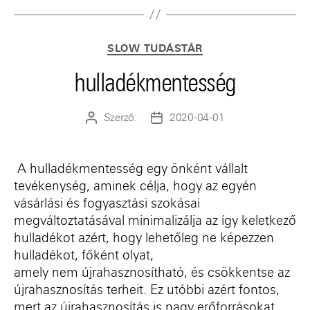
Kategóriák
SLOW TUDÁSTÁR
hulladékmentesség
Szerző:
2020-04-01
Bejegyzés
Bejegyzés
szerzője
dátuma
A hulladékmentesség egy önként vállalt
tevékenység, aminek célja, hogy az egyén
vásárlási és fogyasztási szokásai
megváltoztatásával minimalizálja az így keletkező
hulladékot azért, hogy lehetőleg ne képezzen
hulladékot, főként
olyat,
amely
nem
újrahasznosítható
,
és csökkentse az
újrahasznosítás terheit. Ez utóbbi azért fontos,
mert az újrahasznosítás is nagy erőforrásokat